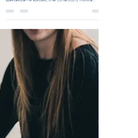
TRACY’EGO
Recepta na sukces? Brian Tracy to fenomen na skalę
światową. Świetnie wykształcony, odnoszący
spektakularne sukcesy, charyzmatyczny mówca...