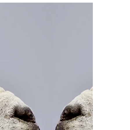
Culture4grow
1 cze 2021
Kreatywność i innowacyjność
w organizacji.
Jak stymulować kreatywność w organizacji?
Kreatywność i innowacyjność stały się ostatnio
ważnymi celami, do których dąży większość...