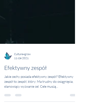
Culture4grow
11 cze 2021
Efektywny zespół