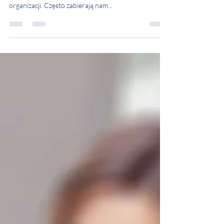
Narzędzia efektywnego prowadzenia zebrań Długie i
codzienne serie spotkań firmowych są zmorą wielu
organizacji. Często zabierają nam...