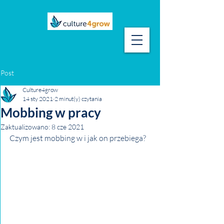
Post
Culture4grow
14 sty 2021
2 minut(y) czytania
Mobbing w pracy
Zaktualizowano:
8 cze 2021
Czym jest mobbing w i jak on przebiega?