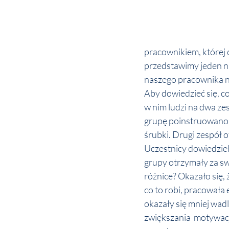
pracownikiem, której 
przedstawimy jeden ni
naszego pracownika n
Aby dowiedzieć się, c
w nim ludzi na dwa zes
grupę poinstruowano, co 
śrubki. Drugi zespół 
Uczestnicy dowiedzieli
grupy otrzymały za sw
różnice? Okazało się,
co to robi, pracowała 
okazały się mniej wadl
zwiększania  motywacj