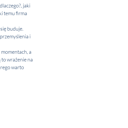
dlaczego?, jaki 
ki temu firma 
się buduje. 
rzemyślenia i 
h momentach, a 
 to wrażenie na 
órego warto 