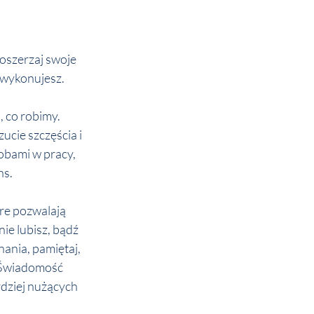
oszerzaj swoje 
ę wykonujesz.
, co robimy. 
ucie szczęścia i 
obami w pracy, 
ns.
re pozwalają 
ie lubisz, bądź 
ania, pamiętaj, 
 Świadomość 
dziej nużących 