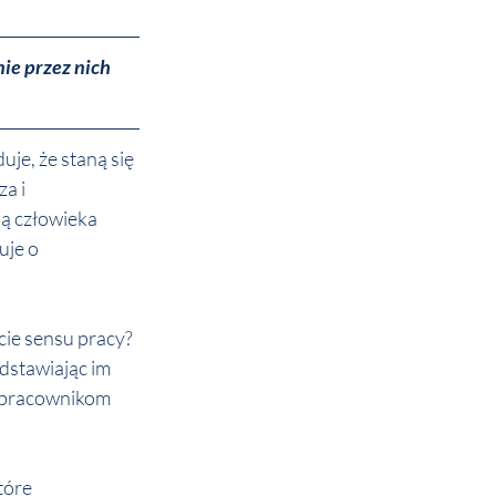
ie przez nich 
e, że staną się 
a i 
ą człowieka 
je o 
ie sensu pracy? 
dstawiając im 
m pracownikom 
óre 