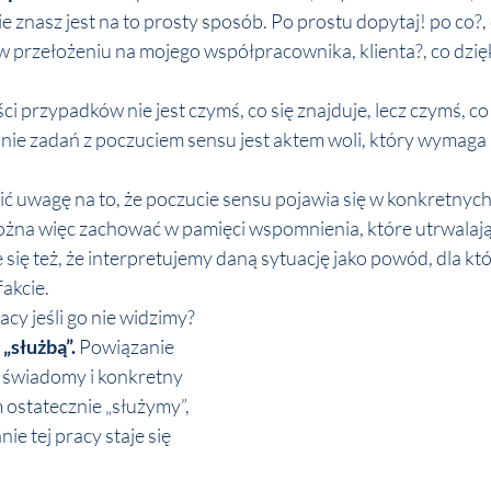
ie znasz jest na to prosty sposób. Po prostu dopytaj! po co?, 
 w przełożeniu na mojego współpracownika, klienta?, co dzię
i przypadków nie jest czymś, co się znajduje, lecz czymś, co 
e zadań z poczuciem sensu jest aktem woli, który wymaga p
ć uwagę na to, że poczucie sensu pojawia się w konkretnyc
Można więc zachować w pamięci wspomnienia, które utrwalają
 się też, że interpretujemy daną sytuację jako powód, dla kt
akcie.
acy jeśli go nie widzimy? 
e „służbą”.
 Powiązanie 
 świadomy i konkretny 
 ostatecznie „służymy”, 
e tej pracy staje się 