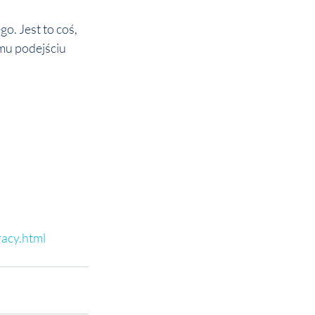
. Jest to coś, 
mu podejściu 
acy.html