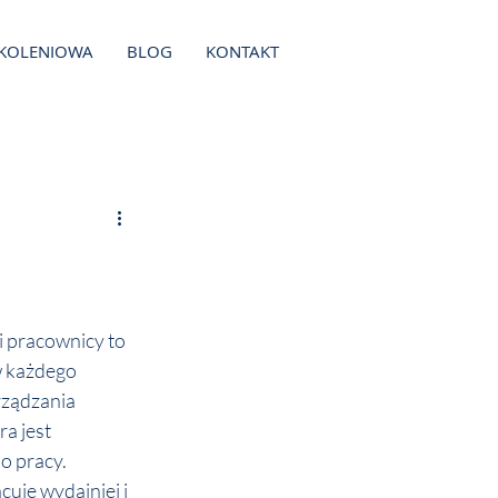
ZKOLENIOWA
BLOG
KONTAKT
pracownicy to 
w każdego 
ządzania 
a jest 
 pracy. 
je wydajniej i 