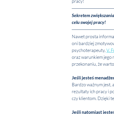
pracy! 
Sekretem zwiększania 
celu swojej pracy! 
Nawet prosta informacj
oni bardziej zmotywowa
psychoterapeuty, 
V. F
oraz warunkiem jego r
przekonaniu, że warto 
Jeśli jesteś menadż
Bardzo ważnym jest, a
rezultaty ich pracy i 
czy klientom. Dzięki t
Jeśli natomiast jest