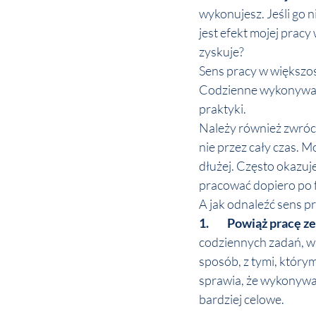
wykonujesz. Jeśli go n
jest efekt mojej pracy
zyskuje?
Sens pracy w większośc
Codzienne wykonywani
praktyki.
Należy również zwróci
nie przez cały czas. 
dłużej. Często okazuje
pracować dopiero po f
A jak odnaleźć sens pr
1. 	Powiąż pracę z
codziennych zadań, w
sposób, z tymi, którym
sprawia, że wykonywani
bardziej celowe. 