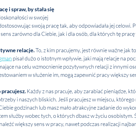
acę i spraw, by stała się 
doskonałości w swojej 
 dostosowując swoją pracę tak, aby odpowiadała jej celowi. P
 sens zarówno dla Ciebie, jak i dla osób, dla których tę prac
tywne relacje. 
To, z kim pracujemy, jest równie ważne jak to
igman
 pisał dużo o istotnym wpływie, jaki mają relacje na pocz
 mające na celu wzmocnienie pozytywnych relacji z innymi os
estowaniem w służenie im, mogą zapewnić pracy większy se
 pracujesz. 
Każdy z nas pracuje, aby zarabiać pieniądze, któ
rzeby i naszych bliskich. Jeśli pracujesz w miejscu, którego n
Ciebie godzinach lub masz mało atrakcyjne zadanie do wykon
ktem służby wobec tych, o których dbasz w życiu osobistym.
aleźć większy sens w pracy, nawet podczas realizacji najbar