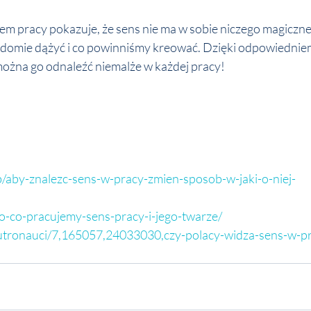
m pracy pokazuje, że sens nie ma w sobie niczego magicznego
domie dążyć i co powinniśmy kreować. Dzięki odpowiednie
ożna go odnaleźć niemalże w każdej pracy!
b/aby-znalezc-sens-w-pracy-zmien-sposob-w-jaki-o-niej-
/po-co-pracujemy-sens-pracy-i-jego-twarze/
Jutronauci/7,165057,24033030,czy-polacy-widza-sens-w-pr