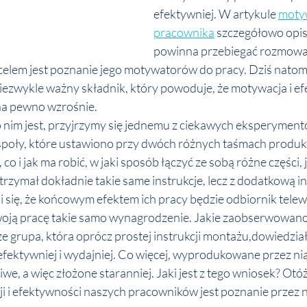
efektywniej. W artykule 
moty
pracownika
 szczegółowo opisa
powinna przebiegać rozmowa
celem jest poznanie jego motywatorów do pracy. Dziś natomi
ezwykle ważny składnik, który powoduje, że motywacja i e
a pewno wzrośnie. 
o nim jest, przyjrzymy się jednemu z ciekawych eksperyment
poły, które ustawiono przy dwóch różnych taśmach produk
i jak ma robić, w jaki sposób łączyć ze sobą różne części, 
otrzymał dokładnie takie same instrukcje, lecz z dodatkową in
 się, że końcowym efektem ich pracy będzie odbiornik telew
oją pracę takie samo wynagrodzenie. Jakie zaobserwowano 
 że grupa, która oprócz prostej instrukcji montażu,dowiedziała 
efektywniej i wydajniej. Co więcej, wyprodukowane przez nią
iwe, a więc złożone staranniej. Jaki jest z tego wniosek? Ot
i i efektywności naszych pracowników jest poznanie przez ni