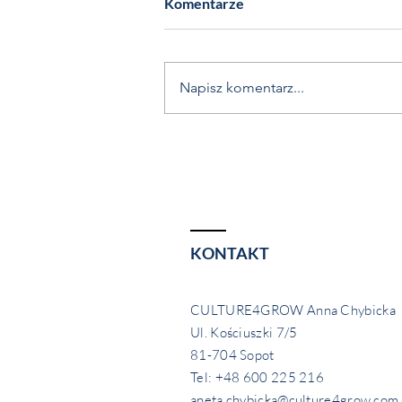
Komentarze
Napisz komentarz...
10 tips for relaxation
KONTAKT
CULTURE4GROW Anna Chybicka
Ul. Kościuszki 7/5
81-704 Sopot
Tel: +48 600 225 216
aneta.chybicka@culture4grow.com