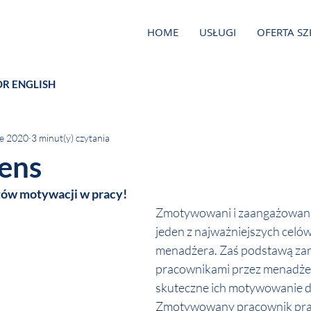
HOME
USŁUGI
OFERTA S
OR ENGLISH
ze 2020
3 minut(y) czytania
sens
etów motywacji w pracy!
Zmotywowani i zaangażowani 
jeden z najważniejszych celó
menadżera. Zaś podstawą zar
pracownikami przez menadżer
skuteczne ich motywowanie do
Zmotywowany pracownik pracu