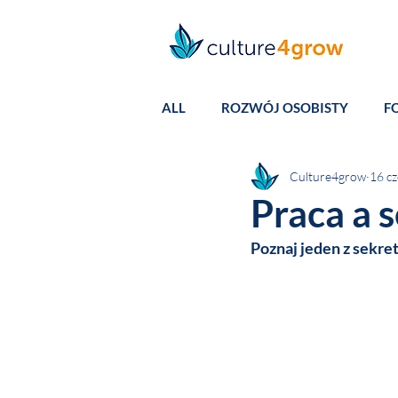
ALL
ROZWÓJ OSOBISTY
F
Culture4grow
16 c
Praca a 
Poznaj jeden z sekr