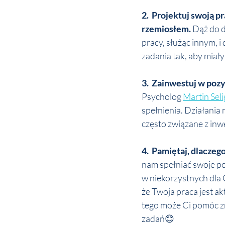
2.  Projektuj swoją pr
rzemiosłem.
 Dąż do 
pracy, służąc innym, i
zadania tak, aby miały
3.  Zainwestuj w pozy
Psycholog 
Martin Sel
spełnienia. Działania
często związane z inw
4.  Pamiętaj, dlaczego
nam spełniać swoje pot
w niekorzystnych dla 
że Twoja praca jest a
tego może Ci pomóc zn
zadań😊