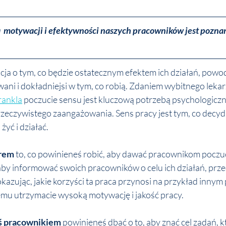
 motywacji i efektywności naszych pracowników jest poznan
a o tym, co będzie ostatecznym efektem ich działań, powoduj
ni i dokładniejsi w tym, co robią. Zdaniem wybitnego lekarz
rankla
 poczucie sensu jest kluczową potrzebą psychologiczn
zeczywistego zaangażowania. Sens pracy jest tym, co decydu
żyć i działać.
erem
 to, co powinieneś robić, aby dawać pracownikom poczuc
by informować swoich pracowników o celu ich działań, prze
pokazując, jakie korzyści ta praca przynosi na przykład inny
emu utrzymacie wysoką motywację i jakość pracy.
eś pracownikiem
 powinieneś dbać o to, aby znać cel zadań, kt