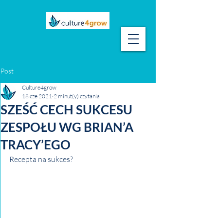
Post
Culture4grow
18 cze 2021
2 minut(y) czytania
SZEŚĆ CECH SUKCESU
ZESPOŁU WG BRIAN’A
TRACY’EGO
Recepta na sukces?