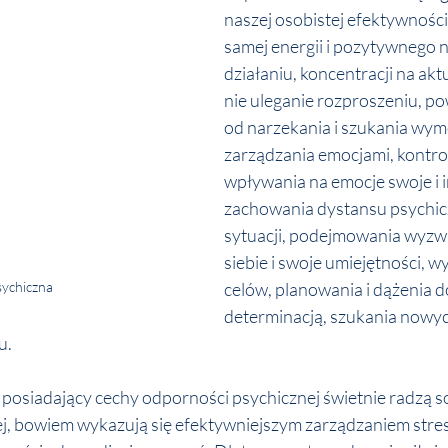
naszej osobistej efektywności,
samej energii i pozytywnego 
działaniu, koncentracji na akt
nie uleganie rozproszeniu, po
od narzekania i szukania wym
zarządzania emocjami, kontroli
wpływania na emocje swoje i i
zachowania dystansu psychic
sytuacji, podejmowania wyzwa
siebie i swoje umiejętności, w
psychiczna
celów, planowania i dążenia do
determinacją, szukania nowyc
u.
osiadający cechy odporności psychicznej świetnie radzą so
j, bowiem wykazują się efektywniejszym zarządzaniem stre