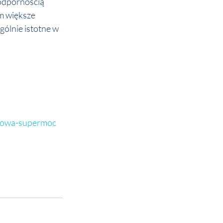
odpornością 
m większe 
gólnie istotne w 
-nowa-supermoc