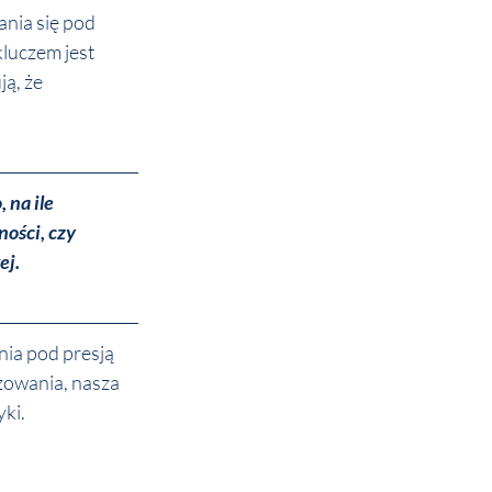
nia się pod 
luczem jest 
ą, że 
 
na ile 
ości, czy 
ej.
nia pod presją 
żowania, nasza 
ki.