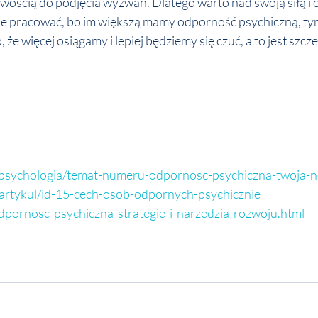
owością do podjęcia wyzwań. Dlatego warto nad swoją siłą i 
ie pracować, bo im większą mamy odporność psychiczną, ty
 więcej osiągamy i lepiej będziemy się czuć, a to jest szcze
pl/psychologia/temat-numeru-odpornosc-psychiczna-twoja
u/artykul/id-15-cech-osob-odpornych-psychicznie
dpornosc-psychiczna-strategie-i-narzedzia-rozwoju.html