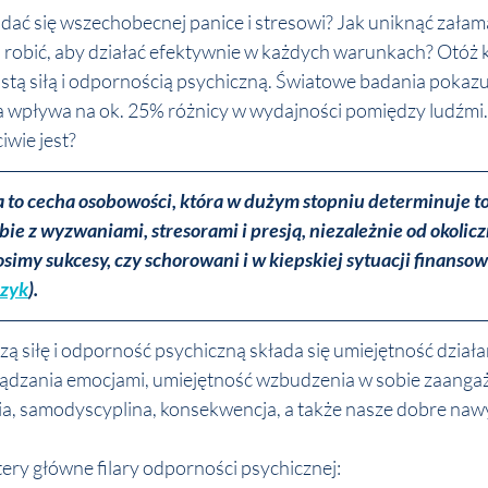
ddać się wszechobecnej panice i stresowi? Jak uniknąć załama
obić, aby działać efektywnie w każdych warunkach? Otóż k
stą siłą i odpornością psychiczną. Światowe badania pokazuj
 wpływa na ok. 25% różnicy w wydajności pomiędzy ludźmi.
wie jest? 
to cecha osobowości, która w dużym stopniu determinuje to, 
ie z wyzwaniami, stresorami i presją, niezależnie od okoliczn
simy sukcesy, czy schorowani i w kiepskiej sytuacji finansow
czyk
). 
ą siłę i odporność psychiczną składa się umiejętność działa
ządzania emocjami, umiejętność wzbudzenia w sobie zaanga
a, samodyscyplina, konsekwencja, a także nasze dobre nawy
ery główne filary odporności psychicznej: