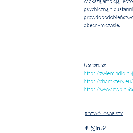
większą ambicją i got
psychiczną nieustann
prawdopodobieństwo, że
obecnym czasie.
Literatura:
https://zwierciadlo.
https://charaktery.e
https://www.gwp.pl/o
ROZWÓJ OSOBISTY