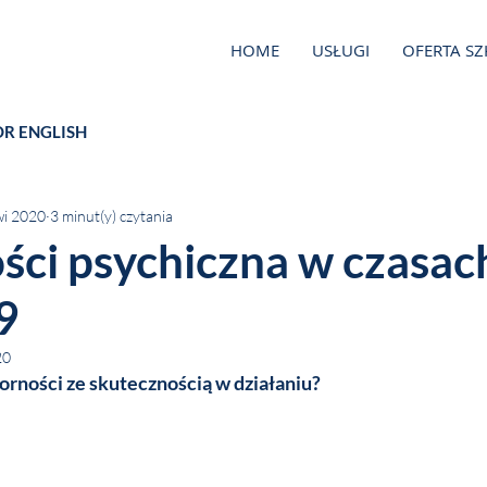
HOME
USŁUGI
OFERTA S
OR ENGLISH
wi 2020
3 minut(y) czytania
ci psychiczna w czasac
9
20
porności ze skutecznością w działaniu?