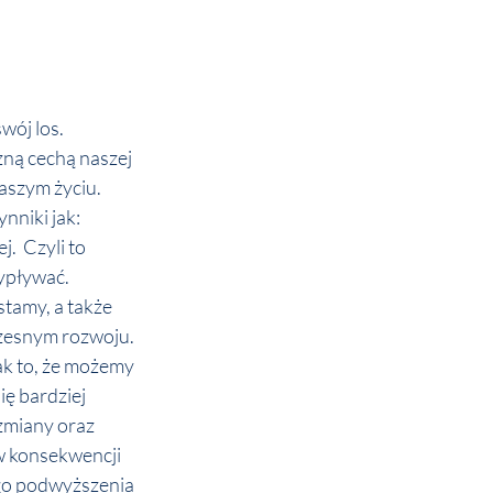
wój los.
zną cechą naszej 
aszym życiu. 
niki jak: 
.  Czyli to 
ypływać. 
tamy, a także 
zesnym rozwoju. 
k to, że możemy 
ię bardziej 
zmiany oraz 
w konsekwencji 
go podwyższenia 