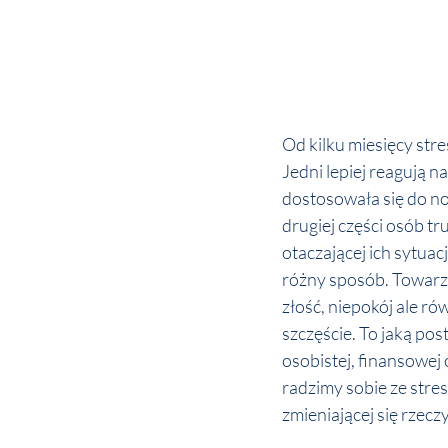
Od kilku miesięcy stre
Jedni lepiej reagują n
dostosowała się do now
drugiej części osób t
otaczającej ich sytuac
różny sposób. Towarzy
złość, niepokój ale ró
szczęście. To jaką pos
osobistej, finansowej 
radzimy sobie ze stres
zmieniającej się rzeczy