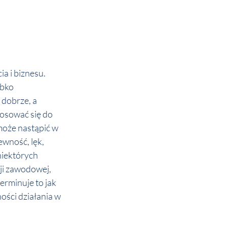
a i biznesu. 
ybko 
 dobrze, a 
osować się do 
 może nastąpić w 
wność, lęk, 
niektórych 
ji zawodowej, 
erminuje to jak 
ości działania w 