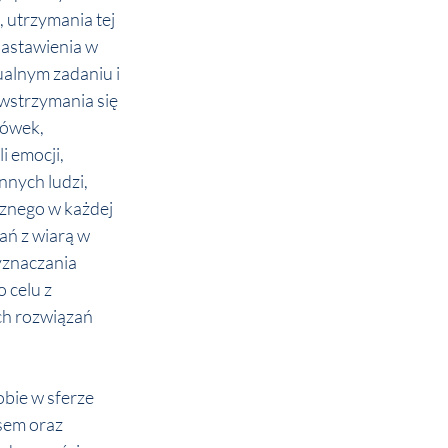
 utrzymania tej 
nastawienia w 
ualnym zadaniu i 
wstrzymania się 
ówek, 
 emocji, 
nnych ludzi, 
znego w każdej 
ń z wiarą w 
yznaczania 
 celu z 
h rozwiązań 
bie w sferze 
sem oraz 