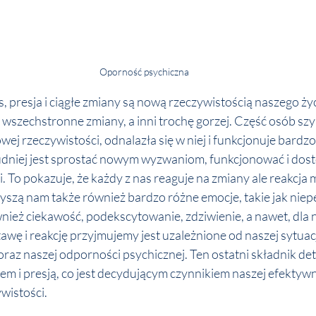
Oporność psychiczna
s, presja i ciągłe zmiany są nową rzeczywistością naszego życi
a wszechstronne zmiany, a inni trochę gorzej. Część osób sz
ej rzeczywistości, odnalazła się w niej i funkcjonuje bardzo
rudniej jest sprostać nowym wyzwaniom, funkcjonować i dost
ji. To pokazuje, że każdy z nas reaguje na zmiany ale reakcja
szą nam także również bardzo różne emocje, takie jak niepe
wnież ciekawość, podekscytowanie, zdziwienie, a nawet, dla 
tawę i reakcję przyjmujemy jest uzależnione od naszej sytuac
oraz naszej odporności psychicznej. Ten ostatni składnik det
em i presją, co jest decydującym czynnikiem naszej efektywn
wistości. 