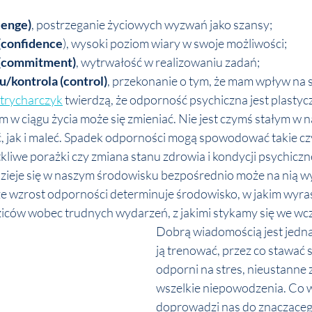
lenge)
, postrzeganie życiowych wyzwań jako szansy;
(confidence
), wysoki poziom wiary w swoje możliwości;
(commitment)
, wytrwałość w realizowaniu zadań; 
/kontrola (control)
, przekonanie o tym, że mam wpływ na s
Strycharczyk
 twierdzą, że odporność psychiczna jest plastyc
 w ciągu życia może się zmieniać. Nie jest czymś stałym w n
jak i maleć. Spadek odporności mogą spowodować takie czyn
kliwe porażki czy zmiana stanu zdrowia i kondycji psychicznej
dzieje się w naszym środowisku bezpośrednio może na nią w
e wzrost odporności determinuje środowisko, w jakim wyras
iców wobec trudnych wydarzeń, z jakimi stykamy się we wc
Dobrą wiadomością jest jedna
ją trenować, przez co stawać s
odporni na stres, nieustanne 
wszelkie niepowodzenia. Co 
doprowadzi nas do znaczące