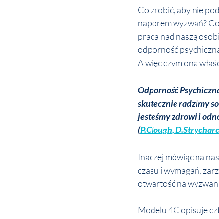
Co zrobić, aby nie po
naporem wyzwań? Co r
praca nad naszą osobi
odporność psychiczna
A więc czym ona właści
Odporność Psychiczna 
skutecznie radzimy sob
jesteśmy zdrowi i odno
(
P.Clough, D.Strychar
Inaczej mówiąc na nasz
czasu i wymagań, zar
otwartość na wyzwani
Modelu 4C opisuje czt