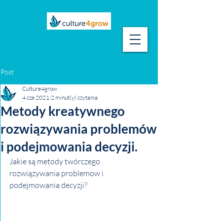
Post
Culture4grow
4 cze 2021
2 minut(y) czytania
Metody kreatywnego
rozwiązywania problemów
i podejmowania decyzji.
Jakie są metody twórczego 
rozwiązywania problemow i 
podejmowania decyzji?