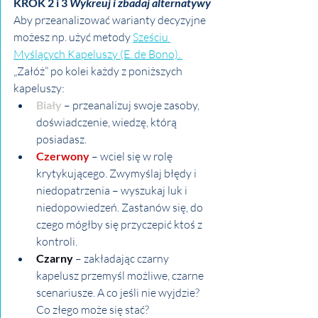
KROK 2 i 3 
Wykreuj i zbadaj alternatywy
Aby przeanalizować warianty decyzyjne 
możesz np. użyć metody 
Sześciu 
Myślących Kapeluszy (E. de Bono). 
„Załóż” po kolei każdy z poniższych 
kapeluszy:
Biały 
– przeanalizuj swoje zasoby, 
doświadczenie, wiedzę, którą 
posiadasz.
Czerwony
 – wciel się w rolę 
krytykującego. Zwymyślaj błędy i 
niedopatrzenia – wyszukaj luk i 
niedopowiedzeń. Zastanów się, do 
czego mógłby się przyczepić ktoś z 
kontroli.
Czarny 
– zakładając czarny 
kapelusz przemyśl możliwe, czarne 
scenariusze. A co jeśli nie wyjdzie? 
Co złego może się stać?