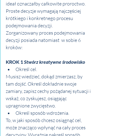
ideał oznaczałby całkowite proroctwo.
Proste decyzje wymagają najczęściej 
krótkiego i konkretnego procesu 
podejmowania decyzji.
Zorganizowany proces podejmowania 
decyzji posiada natomiast  w sobie 6 
kroków:
KROK 1 
Stwórz kreatywne środowisko
Określ cel.
Musisz wiedzieć, dokąd zmierzasz, by 
tam dojść. Określ dokładnie swoje 
zamiary, zapisz cechy pożądanej sytuacji i 
wskaż, co zyskujesz, osiągając 
upragnione zwycięstwo.
Określ sposób wdrożenia.
To, w jaki sposób chcesz osiągnąć cel, 
może znacząco wpłynąć na cały proces 
decyzyjny. Wyraźnie nakreśl sposób 