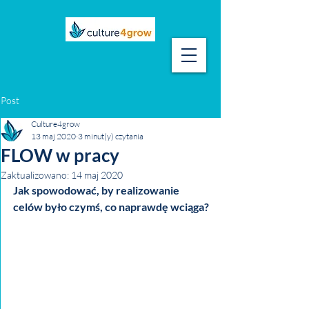
Post
Culture4grow
13 maj 2020
3 minut(y) czytania
FLOW w pracy
Zaktualizowano:
14 maj 2020
Jak spowodować, by realizowanie 
celów było czymś, co naprawdę wciąga?