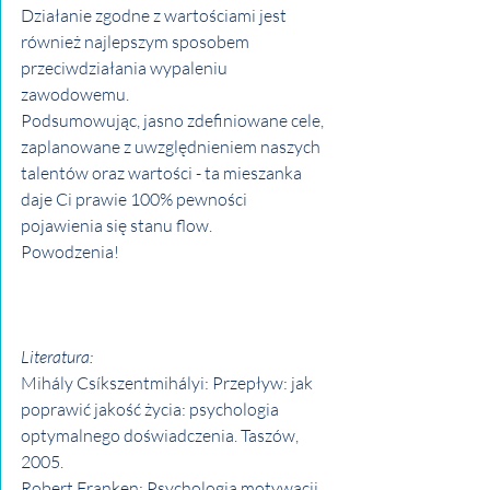
Działanie zgodne z wartościami jest 
również najlepszym sposobem 
przeciwdziałania wypaleniu 
zawodowemu. 
Podsumowując, j
asno zdefiniowane cele, 
zaplanowane z uwzględnieniem naszych 
talentów oraz wartości - ta mieszanka 
daje Ci prawie 100% pewności 
pojawienia się stanu flow.  
Powodzenia!
Literatura:
Mihály Csíkszentmihályi: Przepływ: jak 
poprawić jakość życia: psychologia 
optymalnego doświadczenia. Taszów, 
2005. 
Robert Franken: Psychologia motywacji. 