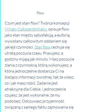
Flow
Czym jest stan flow? Twórca koncepcji 
Mihály Csíkszentmihályi
, opisuje flow 
jako stan między satysfakcją, a euforią, 
wywołany całkowitym oddaniem się 
jakiejś czynności. 
Stan flow
 cechuje się 
utratą poczucia czasu. Pracujesz, a 
godziny mijają jak minuty. Masz poczucie 
zlania z czynnością, którą wykonujesz, a 
która jednocześnie dostarcza Ci na 
bieżąco informacji zwrotnej, tak że wiesz, 
co i jak masz robić. Zadanie jest 
atrakcyjne dla Ciebie, i jednocześnie 
czujesz, że jest wykonalne, że mu 
podołasz. Odczuwasz przyjemność 
związaną z samego faktu zajmowania się 