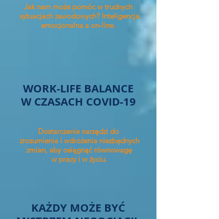
Jak nam może pomóc w trudnych
sytuacjach zawodowych? Inteligencja
emocjonalna a on-line.
WORK-LIFE BALANCE
W CZASACH COVID-19
Dostarczenie narzędzi do
zrozumienia i wdrożenia niezbędnych
zmian, aby osiągnąć równowagę
w pracy i w życiu.
KAŻDY MOŻE BYĆ