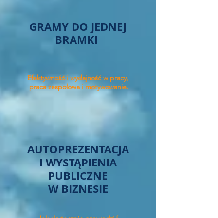
GRAMY DO JEDNEJ
BRAMKI
Efektywność i wydajność w pracy,
praca zespołowa i motywowanie.
AUTOPREZENTACJA
I WYSTĄPIENIA
PUBLICZNE
W BIZNESIE