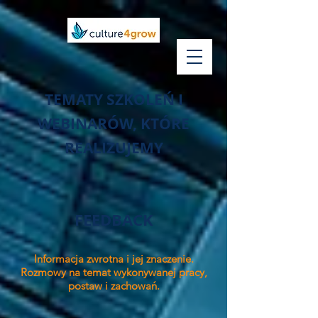
TEMATY SZKOLEŃ I
WEBINARÓW, KTÓRE
REALIZUJEMY
FEEDBACK
Informacja zwrotna i jej znaczenie.
Rozmowy na temat wykonywanej pracy,
postaw i zachowań.