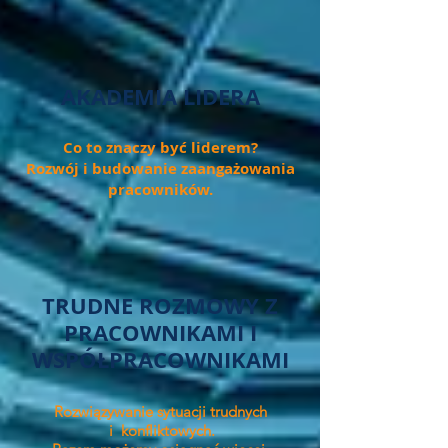
AKADEMIA LIDERA
Co to znaczy być liderem?
Rozwój i budowanie zaangażowania
pracowników.
TRUDNE ROZMOWY Z
PRACOWNIKAMI I
WSPÓŁPRACOWNIKAMI
Rozwiązywanie sytuacji trudnych
i konfliktowych.