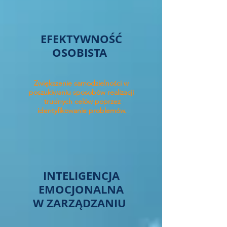
EFEKTYWNOŚĆ
OSOBISTA
Zwiększenie samodzielności w
poszukiwaniu sposobów realizacji
trudnych celów poprzez
identyfikowanie problemów.
INTELIGENCJA
EMOCJONALNA
W ZARZĄDZANIU