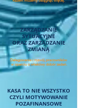
Razem możemy osiągnąć więcej.
ZARZĄDZANIE
SYTUACYJNE
ORAZ ZARZĄDZANIE
ZMIANĄ
Delegowanie i rozwój pracowników
w oparciu o właściwy dobór zadań.
KASA TO NIE WSZYSTKO
CZYLI MOTYWOWANIE
POZAFINANSOWE