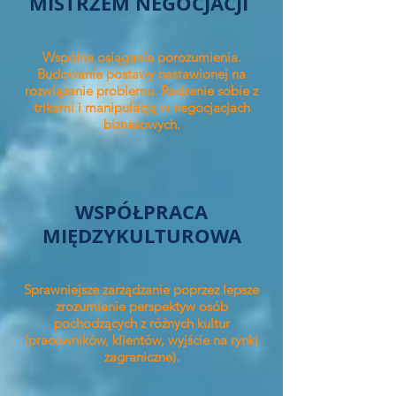
MISTRZEM NEGOCJACJI
Wspólne osiąganie porozumienia.
Budowanie postawy nastawionej na
rozwiązanie problemu.
Radzenie sobie z
trikami i manipulacją w negocjacjach
biznesowych.
WSPÓŁPRACA
MIĘDZYKULTUROWA
Sprawniejsze zarządzanie poprzez lepsze
zrozumienie perspektyw osób
pochodzących z różnych kultur
(pracowników, klientów, wyjście na rynki
zagraniczne).