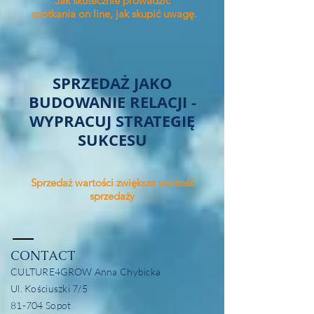
Jak skutecznie prowadzić
spotkania on line, jak skupić uwagę.
SPRZEDAŻ JAKO
BUDOWANIE RELACJI -
WYPRACUJ STRATEGIĘ
SUKCESU
Sprzedaż wartości zwiększa wartość
sprzedaży
CONTACT
CULTURE4GROW Anna Chybicka
Ul. Kościuszki 7/5
81-704 Sopot