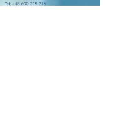
Tel:
+48 600 225 216
aneta.chybicka@culture4grow.com