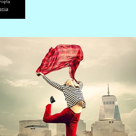
nięta
enia