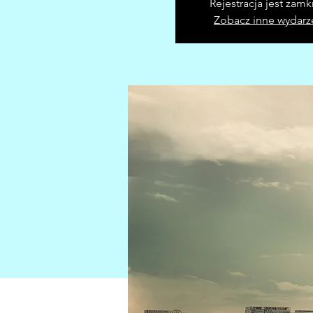
Rejestracja jest zamk
Zobacz inne wydarz