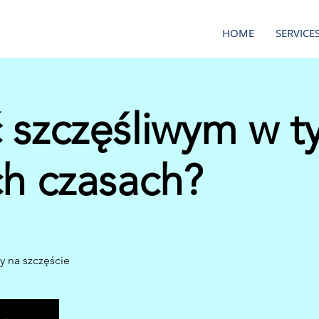
HOME
SERVICE
 szczęśliwym w t
ch czasach?
 na szczęście