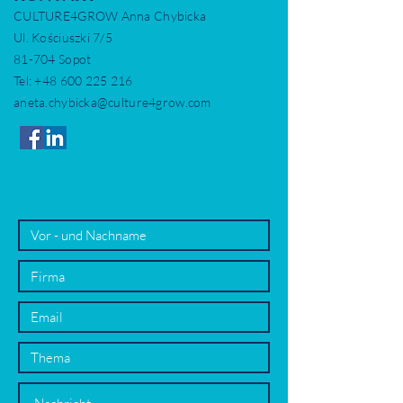
CULTURE4GROW Anna Chybicka
Ul. Kościuszki 7/5
81-704 Sopot
Tel:
+48 600 225 216
aneta.chybicka@culture4grow.com