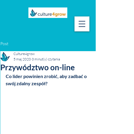
Post
Culture4grow
5 maj 2020
3 minut(y) czytania
Przywództwo on-line
Co lider powinien zrobić, aby zadbać o 
swój zdalny zespół?