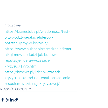
Literatura:
https://biznestuba.pl/wiadomosci/test-
przywodztwa-jakich-liderow-
potrzebujemy-w-kryzysie/
https://www.pulshr.pl/zarzadzanie/komu
nikuj-mow-do-ludzi-jak-budowac-
reputacje-lidera-w-czasach-
kryzysu,71976.html
https://hrnews.pl/lider-w-czasach-
kryzysu-kilka-rad-na-temat-zarzadzania-
zespolem-w-sytuacji-kryzysowej/
ROZWÓJ OSOBISTY