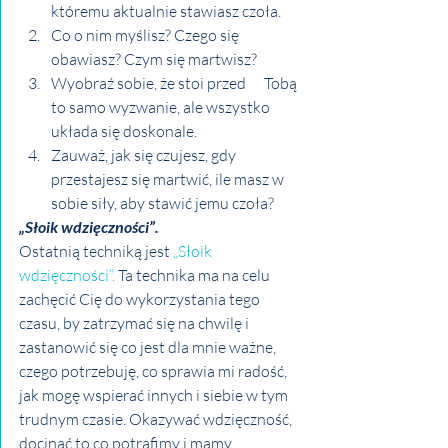
któremu aktualnie stawiasz czoła.
Co o nim myślisz? Czego się      
obawiasz? Czym się martwisz?
Wyobraź sobie, że stoi przed      Tobą 
to samo wyzwanie, ale wszystko 
układa się doskonale.
Zauważ, jak się czujesz, gdy      
przestajesz się martwić, ile masz w 
sobie siły, aby stawić jemu czoła?
„Słoik wdzięczności”.
Ostatnią techniką jest 
„Słoik 
wdzięczności”.
 Ta technika ma na celu 
zachęcić Cię do wykorzystania tego 
czasu, by zatrzymać się na chwilę i 
zastanowić się co jest dla mnie ważne, 
czego potrzebuję, co sprawia mi radość, 
jak mogę wspierać innych i siebie w tym 
trudnym czasie. Okazywać wdzięczność, 
docinać to co potrafimy i mamy. 