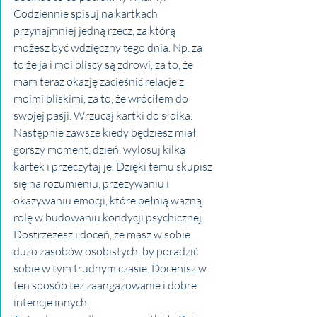
Codziennie spisuj na kartkach 
przynajmniej jedną rzecz, za którą 
możesz być wdzięczny tego dnia. Np. za 
to że ja i moi bliscy są zdrowi, za to, że 
mam teraz okazję zacieśnić relacje z 
moimi bliskimi, za to, że wróciłem do 
swojej pasji. Wrzucaj kartki do słoika. 
Następnie zawsze kiedy będziesz miał 
gorszy moment, dzień, wylosuj kilka 
kartek i przeczytaj je. Dzięki temu skupisz 
się na rozumieniu, przeżywaniu i 
okazywaniu emocji, które pełnią ważną 
rolę w budowaniu kondycji psychicznej. 
Dostrzeżesz i doceń, że masz w sobie 
dużo zasobów osobistych, by poradzić 
sobie w tym trudnym czasie. Docenisz w 
ten sposób też zaangażowanie i dobre 
intencje innych.