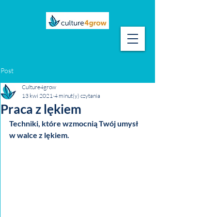
Post
Culture4grow
13 kwi 2021
4 minut(y) czytania
Praca z lękiem
Techniki, które wzmocnią Twój umysł 
w walce z lękiem.