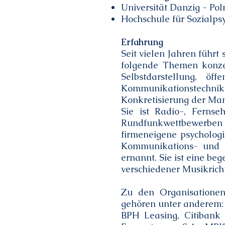
Universität Danzig - Pol
Hochschule für Sozialps
Erfahrung
Seit vielen Jahren führt
folgende Themen konzen
Selbstdarstellung, ö
Kommunikationstechn
Konkretisierung der M
Sie ist Radio-, Fernse
Rundfunkwettbewerben a
firmeneigene psycholog
Kommunikations- und M
ernannt. Sie ist eine beg
verschiedener Musikrich
Zu den Organisationen,
gehören unter anderem:
BPH Leasing, Citibank