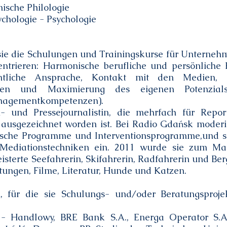
nische Philologie
ychologie - Psychologie
 sie die Schulungen und Trainingskurse für Unternehm
trieren: Harmonische berufliche und persönliche E
ffentliche Ansprache, Kontakt mit den Medien,
iken und Maximierung des eigenen Potenzial
anagementkompetenzen).
h- und Pressejournalistin, die mehrfach für Repo
usgezeichnet worden ist. Bei Radio Gdańsk moderi
ische Programme und Interventionsprogramme,und se
ediationstechniken ein. 2011 wurde sie zum Mas
eisterte Seefahrerin, Skifahrerin, Radfahrerin und Ber
tungen, Filme, Literatur, Hunde und Katzen.
 für die sie Schulungs- und/oder Beratungsprojek
 - Handlowy, BRE Bank S.A., Energa Operator S.