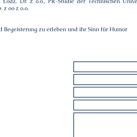
 Łódź, Dr. z o.o., PR-Studie der Technischen Univ
 z oo z o.o.
d Begeisterung zu erleben und ihr Sinn für Humor